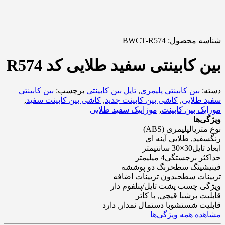
شناسه محصول:
BWCT-R574
بین کابینتی سفید طلایی کد R574
دسته:
بین کابینتی پلیمری
,
تایل بین کابینتی
برچسب:
بین کابینتی
سفید طلایی
,
کاشی بین کابینت جدید
,
کاشی بین کابینت سفید
,
موزایک بین کابینت
,
موزاییک سفید طلایی
ویژگی‌ها
نوع متریال
پلیمری (ABS)
رنگ
سفید, طلایی آینه ای
ابعاد تایل
30×30 سانتیمتر
حداکثر برجستگی
4 میلیمتر
فینیشینگ سطح
رنگ دو پوششه
تزیینات سطح
بدون تزیینات اضافه
ویژگی چسب پشت تایل/پنل
فوم دار
قابلیت برش
با قیچی, با کاتر
قابلیت شستشو
با دستمال نمدار, دارد
مشاهده همه ویژگی‌ها