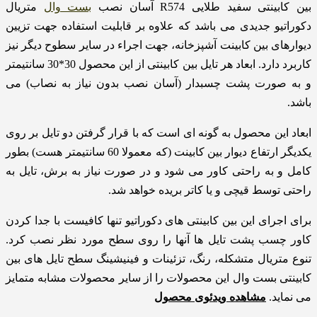
بین کابینتی سفید طلایی R574 آسان نصب
بست وال
متریال
دکوراتیو جدیدی می باشد که علاوه بر قابلیت استفاده جهت تزیین
دیوارهای بین کابینت آشپزخانه، جهت اجراء در سایر سطوح دیگر نیز
کاربرد دارد. ابعاد هر تایل بین کابینتی از این محصول 30*30 سانتیمتر
و به صورت پشت چسبدار (آسان نصب بدون نیاز به نصاب) می
باشد.
ابعاد این محصول به گونه ای است که با قرار گرفتن دو تایل بر روی
یکدیگر ارتفاع دیوار بین کابینت (که معمولا 60 سانتیمتر هست) بطور
کامل و به راحتی کاور می شود و در صورت نیاز به برش، تایل به
راحتی توسط قیچی و یا کاتر بریده خواهد شد.
برای اجرای این بین کابینتی های دکوراتیو تنها کافیست با جدا کردن
کاور چسب پشت تایل ها آنها را روی سطح مورد نظر نصب کرد.
تنوع متریال متشکله، رنگ، تزئینات و فینیشینگ سطح تایل های بین
کابینتی بست وال این محصولات را از سایر محصولات مشابه متمایز
می نماید.
مشاهده ویدئوی محصول