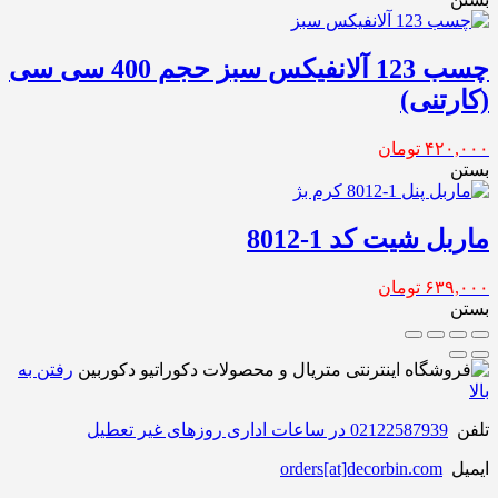
چسب 123 آلانفیکس سبز حجم 400 سی سی
(کارتنی)
۴۲۰,۰۰۰
تومان
بستن
ماربل شیت کد 1-8012
۶۳۹,۰۰۰
تومان
بستن
رفتن به
بالا
تلفن
02122587939 در ساعات اداری روزهای غیر تعطیل
ایمیل
orders[at]decorbin.com