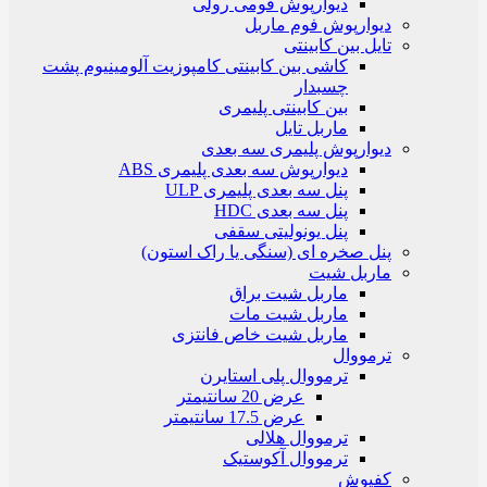
دیوارپوش فومی رولی
دیوارپوش فوم ماربل
تایل بین کابینتی
کاشی بین کابینتی کامپوزیت آلومینیوم پشت
چسبدار
بین کابینتی پلیمری
ماربل تایل
دیوارپوش پلیمری سه بعدی
دیوارپوش سه بعدی پلیمری ABS
پنل سه بعدی پلیمری ULP
پنل سه بعدی HDC
پنل یونولیتی سقفی
پنل صخره ای (سنگی یا راک استون)
ماربل شیت
ماربل شیت براق
ماربل شیت مات
ماربل شیت خاص فانتزی
ترمووال
ترمووال پلی استایرن
عرض 20 سانتیمتر
عرض 17.5 سانتیمتر
ترمووال هلالی
ترمووال آکوستیک
کفپوش