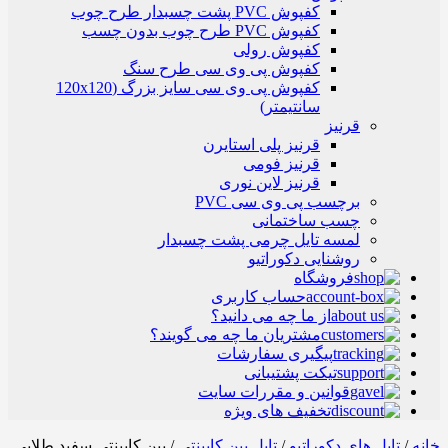
کفپوش PVC پشت چسبدار طرح چوب
کفپوش PVC طرح چوب بدون چسب
کفپوش رولی
کفپوش پی وی سی طرح سنگ
کفپوش پی وی سی سایز بزرگ (120x120
سانتیمتر)
قرنیز
قرنیز پلی استایرن
قرنیز فومی
قرنیز لاین نوری
برچسب پی وی سی PVC
چسب ساختمانی
لمسه تایل چرمی پشت چسبدار
روشنایی دکوراتیو
فروشگاه
حساب کاربری
از ما چه می دانید؟
مشتریان ما چه می گویند؟
پیگیری سفارشات
تیکت پشتیبانی
قوانین و مقررات سایت
تخفیف های ویژه
خانه
/
تایل های دکوراتیو
/
تایل بین کابینتی
/ بین کابینتی سفید طلایی