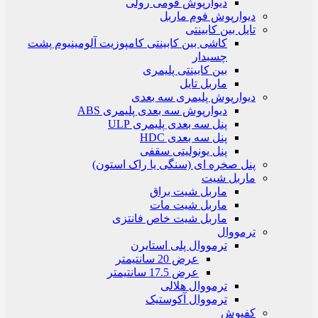
دیوارپوش فومی رولی
دیوارپوش فوم ماربل
تایل بین کابینتی
کاشی بین کابینتی کامپوزیت آلومینیوم پشت
چسبدار
بین کابینتی پلیمری
ماربل تایل
دیوارپوش پلیمری سه بعدی
دیوارپوش سه بعدی پلیمری ABS
پنل سه بعدی پلیمری ULP
پنل سه بعدی HDC
پنل یونولیتی سقفی
پنل صخره ای (سنگی یا راک استون)
ماربل شیت
ماربل شیت براق
ماربل شیت مات
ماربل شیت خاص فانتزی
ترمووال
ترمووال پلی استایرن
عرض 20 سانتیمتر
عرض 17.5 سانتیمتر
ترمووال هلالی
ترمووال آکوستیک
کفپوش