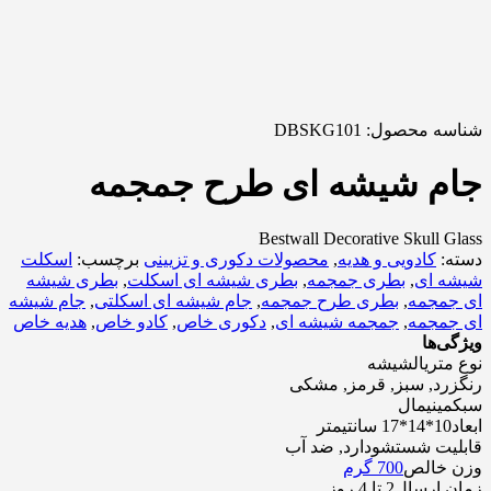
شناسه محصول:
DBSKG101
جام شیشه ای طرح جمجمه
Bestwall Decorative Skull Glass
دسته:
کادویی و هدیه
,
محصولات دکوری و تزیینی
برچسب:
اسکلت
شیشه ای
,
بطری جمجمه
,
بطری شیشه ای اسکلت
,
بطری شیشه
ای جمجمه
,
بطری طرح جمجمه
,
جام شیشه ای اسکلتی
,
جام شیشه
ای جمجمه
,
جمجمه شیشه ای
,
دکوری خاص
,
کادو خاص
,
هدیه خاص
ویژگی‌ها
نوع متریال
شیشه
رنگ
زرد, سبز, قرمز, مشکی
سبک
مینیمال
ابعاد
10*14*17 سانتیمتر
قابلیت شستشو
دارد, ضد آب
وزن خالص
700 گرم
زمان ارسال
2 تا 4 روز