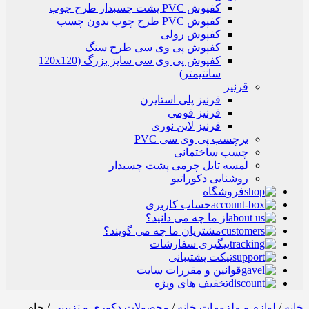
کفپوش PVC پشت چسبدار طرح چوب
کفپوش PVC طرح چوب بدون چسب
کفپوش رولی
کفپوش پی وی سی طرح سنگ
کفپوش پی وی سی سایز بزرگ (120x120
سانتیمتر)
قرنیز
قرنیز پلی استایرن
قرنیز فومی
قرنیز لاین نوری
برچسب پی وی سی PVC
چسب ساختمانی
لمسه تایل چرمی پشت چسبدار
روشنایی دکوراتیو
فروشگاه
حساب کاربری
از ما چه می دانید؟
مشتریان ما چه می گویند؟
پیگیری سفارشات
تیکت پشتیبانی
قوانین و مقررات سایت
تخفیف های ویژه
خانه
/
لوازم و ملزومات خانه
/
محصولات دکوری و تزیینی
/ جام