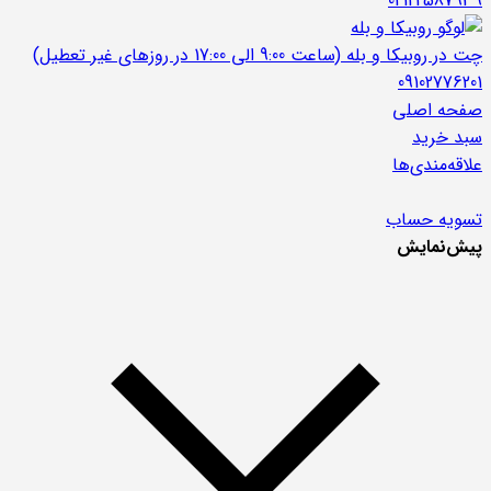
02122587939
چت در روبیکا و بله (ساعت 9:00 الی 17:00 در روزهای غیر تعطیل)
09102776201
صفحه اصلی
سبد خرید
علاقه‌مندی‌ها
تسویه حساب
پیش‌نمایش