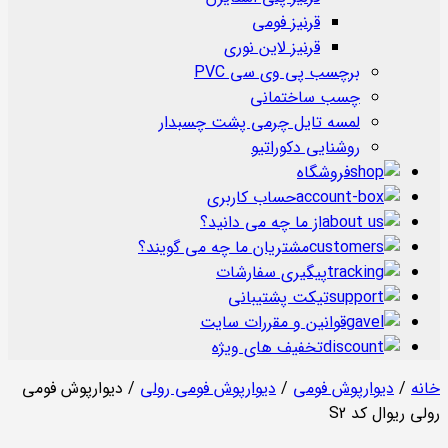
قرنیز فومی
قرنیز لاین نوری
برچسب پی وی سی PVC
چسب ساختمانی
لمسه تایل چرمی پشت چسبدار
روشنایی دکوراتیو
فروشگاه
حساب کاربری
از ما چه می دانید؟
مشتریان ما چه می گویند؟
پیگیری سفارشات
تیکت پشتیبانی
قوانین و مقررات سایت
تخفیف های ویژه
خانه
/
دیوارپوش فومی
/
دیوارپوش فومی رولی
/ دیوارپوش فومی
رولی ریوال کد S2