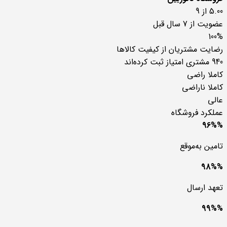
5.00 از 9
عضویت از 7 سال قبل
100%
رضایت مشتریان از کیفیت کالاها
940 مشتری امتیاز ثبت کرده‌اند
کاملا راضی
کاملا ناراضی
عالی
عملکرد فروشگاه
96%%
تامین به‌موقع
98%%
تعهد ارسال
99%%