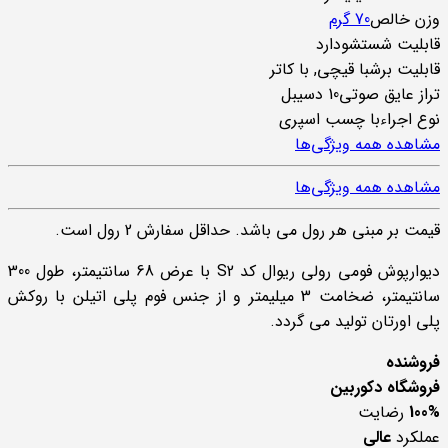
وزن خالص
70 گرم
قابلیت شستشو
دارد
قابلیت برش
با قیچی, با کاتر
تراز عایق صوتی
10 دسیبل
نوع اجراء
با چسب اسپری
مشاهده همه ویژگی‌ها
مشاهده همه ویژگی‌ها
قیمت بر مبنی هر رول می باشد. حداقل سفارش 2 رول است.
دیوارپوش فومی رولی ریوال کد S2 با عرض 68 سانتیمتر، طول 300
سانتیمتر، ضخامت 3 میلیمتر و از جنس فوم پلی اتیلن با روکش
پلی اورتان تولید می گردد.
فروشنده
فروشگاه دکوربین
100%
رضایت
عملکرد
عالی