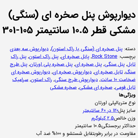
دیوارپوش پنل صخره ای (سنگی)
مشکی قطر 10.5 سانتیمتر 105-301
دسته:
پنل صخره ای (سنگی یا راک استون)
,
دیوارپوش سه بعدی
برچسب:
Rock Stone
,
پانل صخره ای
,
پنل راک استون
,
پنل راک
تابل
,
پنل سنگی
,
پنل صخره ای
,
پنل صخره پلی اورتان
,
پنل طرح
سنگ
,
تایل صخره ای
,
دیوارپوش صخره ای
,
دیوارپوش صخره ای
ضخامت 10 سانت
,
دیوارپوش طرح سنگی
,
راک استون
,
سرامیک
تایل فومی
,
صخره ای مشکی
,
صخره مشکی
ویژگی‌ها
نوع متریال
پلی اورتان
سایز پنل
120 در 60 سانتیمتر
وزن خالص
2.5 کیلوگرم
حداکثر برجستگی
10.5 سانتیمتر
مقاومت در برابر رطوبت
قابل شستشو و 100% ضد آب