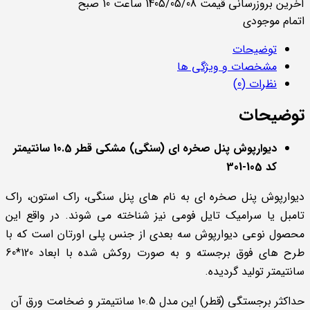
آخرین بروزرسانی قیمت 1405/05/08 ساعت 10 صبح
اتمام موجودی
توضیحات
مشخصات و ویژگی ها
نظرات (0)
توضیحات
دیوارپوش پنل صخره ای (سنگی) مشکی قطر 10.5 سانتیمتر
کد 105-301
دیوارپوش پنل صخره ای به نام های پنل سنگی، راک استون، راک
تامبل یا سرامیک تایل فومی نیز شناخته می شوند. در واقع این
محصول نوعی دیوارپوش سه بعدی از جنس پلی اورتان است که با
طرح های فوق برجسته و به صورت روکش شده با ابعاد 120*60
سانتیمتر تولید گردیده.
حداکثر برجستگی (قطر) این مدل 10.5 سانتیمتر و ضخامت ورق آن