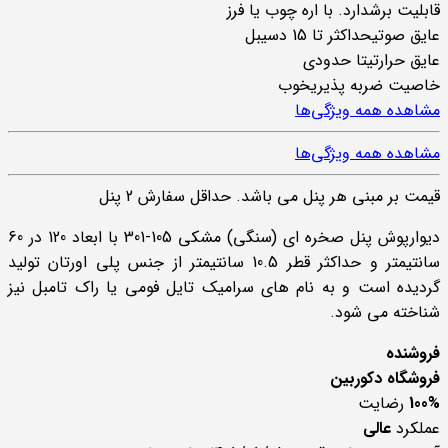
قابلیت برش
دارد. با اره چوب یا فرز
عایق صوتی
حداکثر تا 15 دسیبل
عایق حرارتی
تا حدودی
خاصیت ضربه پذیری
خوب
مشاهده همه ویژگی‌ها
مشاهده همه ویژگی‌ها
قیمت بر مبنی هر پنل می باشد. حداقل سفارش 2 پنل
دیوارپوش پنل صخره ای (سنگی) مشکی 105-301 با ابعاد 120 در 60
سانتیمتر و حداکثر قطر 10.5 سانتیمتر از جنس پلی اورتان تولید
گردیده است و به نام های سرامیک تایل فومی یا راک تامبل نیز
شناخته می شود.
فروشنده
فروشگاه دکوربین
100%
رضایت
عملکرد
عالی