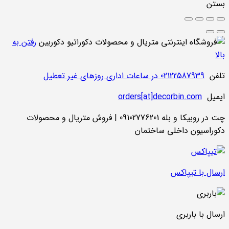
بستن
رفتن به
بالا
تلفن
02122587939 در ساعات اداری روزهای غیر تعطیل
ایمیل
orders[at]decorbin.com
چت در روبیکا و بله 09102776201 | فروش متریال و محصولات
دکوراسیون داخلی ساختمان
ارسال با تیپاکس
ارسال با باربری