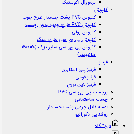
ترمووال آکوستیک
کفپوش
کفپوش PVC پشت چسبدار طرح چوب
کفپوش PVC طرح چوب بدون چسب
کفپوش رولی
کفپوش پی وی سی طرح سنگ
کفپوش پی وی سی سایز بزرگ (120x120
سانتیمتر)
قرنیز
قرنیز پلی استایرن
قرنیز فومی
قرنیز لاین نوری
برچسب پی وی سی PVC
چسب ساختمانی
لمسه تایل چرمی پشت چسبدار
روشنایی دکوراتیو
فروشگاه