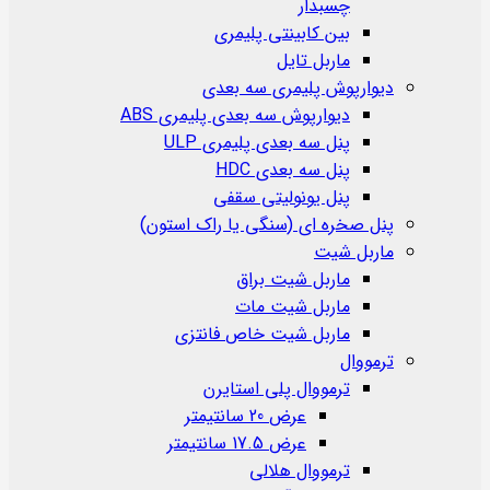
چسبدار
بین کابینتی پلیمری
ماربل تایل
دیوارپوش پلیمری سه بعدی
دیوارپوش سه بعدی پلیمری ABS
پنل سه بعدی پلیمری ULP
پنل سه بعدی HDC
پنل یونولیتی سقفی
پنل صخره ای (سنگی یا راک استون)
ماربل شیت
ماربل شیت براق
ماربل شیت مات
ماربل شیت خاص فانتزی
ترمووال
ترمووال پلی استایرن
عرض 20 سانتیمتر
عرض 17.5 سانتیمتر
ترمووال هلالی