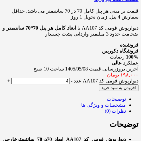
قیمت بر مبنی هر پنل کامل 70 در 70 سانتیمتر می باشد. حداقل
سفارش 4 پنل. زمان تحویل 1 روز
دیوارپوش فومی کد AA107 با
ابعاد کامل هر پنل 70*70 سانتیمتر
و
ضخامت حدود 3 میلیمتر وارداتی پشت چسبدار
فروشنده
فروشگاه دکوربین
100%
رضایت
عملکرد
عالی
آخرین بروزرسانی قیمت 1405/05/08 ساعت 10 صبح
۱۹۸,۰۰۰
تومان
دیوارپوش فومی کد AA107 عدد
-
+
افزودن به سبد خرید
توضیحات
مشخصات و ویژگی ها
نظرات (0)
توضیحات
دیوارپوش فومی کد AA107 ابعاد 70در70 سانتیمترخارجی