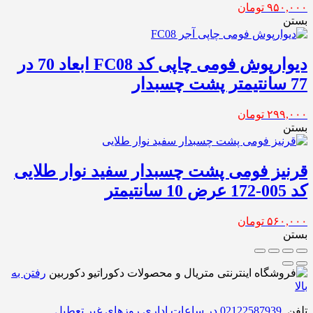
۹۵۰,۰۰۰
تومان
بستن
دیوارپوش فومی چاپی کد FC08 ابعاد 70 در
77 سانتیمتر پشت چسبدار
۲۹۹,۰۰۰
تومان
بستن
قرنیز فومی پشت چسبدار سفید نوار طلایی
کد 005-172 عرض 10 سانتیمتر
۵۶۰,۰۰۰
تومان
بستن
رفتن به
بالا
تلفن
02122587939 در ساعات اداری روزهای غیر تعطیل