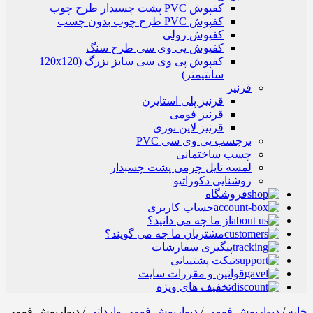
کفپوش PVC پشت چسبدار طرح چوب
کفپوش PVC طرح چوب بدون چسب
کفپوش رولی
کفپوش پی وی سی طرح سنگ
کفپوش پی وی سی سایز بزرگ (120x120
سانتیمتر)
قرنیز
قرنیز پلی استایرن
قرنیز فومی
قرنیز لاین نوری
برچسب پی وی سی PVC
چسب ساختمانی
لمسه تایل چرمی پشت چسبدار
روشنایی دکوراتیو
فروشگاه
حساب کاربری
از ما چه می دانید؟
مشتریان ما چه می گویند؟
پیگیری سفارشات
تیکت پشتیبانی
قوانین و مقررات سایت
تخفیف های ویژه
خانه
/
دیوارپوش فومی
/
دیوارپوش فومی وارداتی
/ دیوارپوش فومی