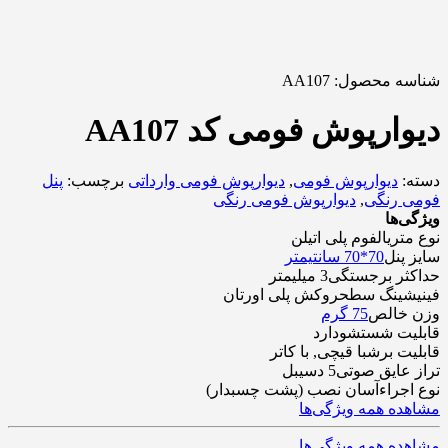
شناسه محصول:
AA107
دیوارپوش فومی کد AA107
دسته:
دیوارپوش فومی
,
دیوارپوش فومی وارداتی
برچسب:
پنل
فومی رنگی
,
دیوارپوش فومی رنگی
ویژگی‌ها
نوع متریال
فوم پلی اتیلن
سایز پنل
70*70 سانتیمتر
حداکثر برجستگی
3 میلیمتر
فینیشینگ سطح
روکش پلی اورتان
وزن خالص
75 گرم
قابلیت شستشو
دارد
قابلیت برش
با قیچی, با کاتر
تراز عایق صوتی
5 دسیبل
نوع اجراء
آسان نصب (پشت چسبدار)
مشاهده همه ویژگی‌ها
مشاهده همه ویژگی‌ها