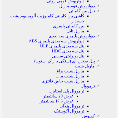
دیوارپوش فومی رولی
دیوارپوش فوم ماربل
تایل بین کابینتی
کاشی بین کابینتی کامپوزیت آلومینیوم پشت
چسبدار
بین کابینتی پلیمری
ماربل تایل
دیوارپوش پلیمری سه بعدی
دیوارپوش سه بعدی پلیمری ABS
پنل سه بعدی پلیمری ULP
پنل سه بعدی HDC
پنل یونولیتی سقفی
پنل صخره ای (سنگی یا راک استون)
ماربل شیت
ماربل شیت براق
ماربل شیت مات
ماربل شیت خاص فانتزی
ترمووال
ترمووال پلی استایرن
عرض 20 سانتیمتر
عرض 17.5 سانتیمتر
ترمووال هلالی
ترمووال آکوستیک
کفپوش