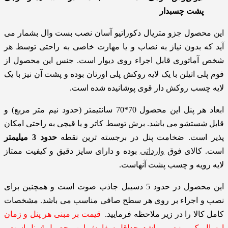
پشت چسبدار
این محصول جزو متریال دکوراتیو آسان نصب بست وال بشمار می
آید که بدون نیاز به نصاب و یا مهارت خاصی به راحتی توسط هر
شخص آماتوری قابل اجراء روی دیوار است. جنس این محصول از
فوم پلی اتیلن با یک لایه روکش پلی اورتان بوده و پشت آن نیز با یک
لایه چسب روکش دار قوی پوشانیده شده است.
ابعاد هر پنل این محصول 70*70 سانتیمتر (حدود نیم متر مربع) و
قابل شستشو می باشد. برش توسط کاتر و یا قیچی به راحتی امکان
پذیر است. ضخامت پنل در برجسته ترین نقطه
حدود 3 میلیمتر
است. کالای فوق
وارداتی
بوده و دارای سایز دقیق و کیفیت ممتاز
لایه رویه و چسب پشت آنهاست.
این محصول در حدود 5 دسیبل جاذب صوت است و همچنین برای
نصب و اجراء بر روی هر سطح صافی مناسب می باشد. مشخصات
کامل کالا را در زیر ملاحظه فرمایید.
قیمت بر مبنی هر پنل و زمان
ارسال یک روزه می باشد. حداقل سفارش این محصول 4 پنل است.