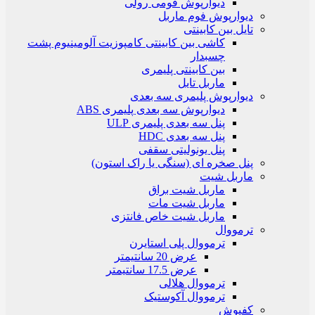
دیوارپوش فومی رولی
دیوارپوش فوم ماربل
تایل بین کابینتی
کاشی بین کابینتی کامپوزیت آلومینیوم پشت
چسبدار
بین کابینتی پلیمری
ماربل تایل
دیوارپوش پلیمری سه بعدی
دیوارپوش سه بعدی پلیمری ABS
پنل سه بعدی پلیمری ULP
پنل سه بعدی HDC
پنل یونولیتی سقفی
پنل صخره ای (سنگی یا راک استون)
ماربل شیت
ماربل شیت براق
ماربل شیت مات
ماربل شیت خاص فانتزی
ترمووال
ترمووال پلی استایرن
عرض 20 سانتیمتر
عرض 17.5 سانتیمتر
ترمووال هلالی
ترمووال آکوستیک
کفپوش