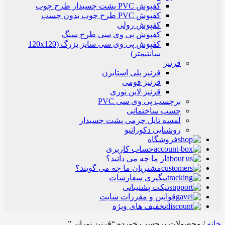
کفپوش PVC پشت چسبدار طرح چوب
کفپوش PVC طرح چوب بدون چسب
کفپوش رولی
کفپوش پی وی سی طرح سنگ
کفپوش پی وی سی سایز بزرگ (120x120
سانتیمتر)
قرنیز
قرنیز پلی استایرن
قرنیز فومی
قرنیز لاین نوری
برچسب پی وی سی PVC
چسب ساختمانی
لمسه تایل چرمی پشت چسبدار
روشنایی دکوراتیو
فروشگاه
حساب کاربری
از ما چه می دانید؟
مشتریان ما چه می گویند؟
پیگیری سفارشات
تیکت پشتیبانی
قوانین و مقررات سایت
تخفیف های ویژه
خانه
/ محصولات برچسب خورده “قرنیز نورانی”